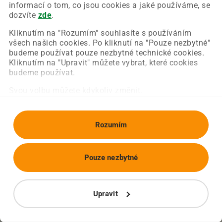
Chyba nastala na naší straně a už ji opravujeme.
informací o tom, co jsou cookies a jaké používáme, se
Zkuste prosím znovu načíst požadovanou stránku.
dozvíte
zde
.
Kliknutím na "Rozumím" souhlasíte s používáním
všech našich cookies. Po kliknutí na "Pouze nezbytné"
Obnovit stránku
Úvodní strana
budeme používat pouze nezbytné technické cookies.
Kliknutím na "Upravit" můžete vybrat, které cookies
budeme používat.
Svou volbu můžete kdykoliv změnit.
Rozumím
Pouze nezbytné
Upravit