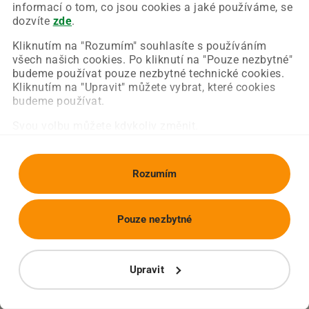
Chyba nastala na naší straně a už ji opravujeme.
informací o tom, co jsou cookies a jaké používáme, se
Zkuste prosím znovu načíst požadovanou stránku.
dozvíte
zde
.
Kliknutím na "Rozumím" souhlasíte s používáním
všech našich cookies. Po kliknutí na "Pouze nezbytné"
Obnovit stránku
Úvodní strana
budeme používat pouze nezbytné technické cookies.
Kliknutím na "Upravit" můžete vybrat, které cookies
budeme používat.
Svou volbu můžete kdykoliv změnit.
Rozumím
Pouze nezbytné
Upravit