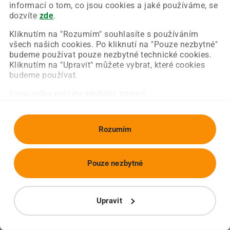
Chyba nastala na naší straně a už ji opravujeme.
informací o tom, co jsou cookies a jaké používáme, se
Zkuste prosím znovu načíst požadovanou stránku.
dozvíte
zde
.
Kliknutím na "Rozumím" souhlasíte s používáním
všech našich cookies. Po kliknutí na "Pouze nezbytné"
Obnovit stránku
Úvodní strana
budeme používat pouze nezbytné technické cookies.
Kliknutím na "Upravit" můžete vybrat, které cookies
budeme používat.
Svou volbu můžete kdykoliv změnit.
Rozumím
Pouze nezbytné
Upravit