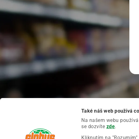
Také náš web používá c
Na našem webu používáme
se dozvíte
zde
.
Kliknutím na "Rozumím" 