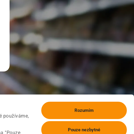
Rozumím
ké používáme,
Pouze nezbytné
na "Pouze