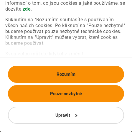
Chyba nastala na naší straně a už ji opravujeme.
informací o tom, co jsou cookies a jaké používáme, se
Zkuste prosím znovu načíst požadovanou stránku.
dozvíte
zde
.
Kliknutím na "Rozumím" souhlasíte s používáním
všech našich cookies. Po kliknutí na "Pouze nezbytné"
Obnovit stránku
Úvodní strana
budeme používat pouze nezbytné technické cookies.
Kliknutím na "Upravit" můžete vybrat, které cookies
budeme používat.
Svou volbu můžete kdykoliv změnit.
Rozumím
Pouze nezbytné
Upravit