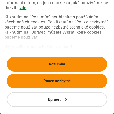
Chyba nastala na naší straně a už ji opravujeme.
informací o tom, co jsou cookies a jaké používáme, se
Zkuste prosím znovu načíst požadovanou stránku.
dozvíte
zde
.
Kliknutím na "Rozumím" souhlasíte s používáním
všech našich cookies. Po kliknutí na "Pouze nezbytné"
Obnovit stránku
Úvodní strana
budeme používat pouze nezbytné technické cookies.
Kliknutím na "Upravit" můžete vybrat, které cookies
budeme používat.
Svou volbu můžete kdykoliv změnit.
Rozumím
Pouze nezbytné
Upravit