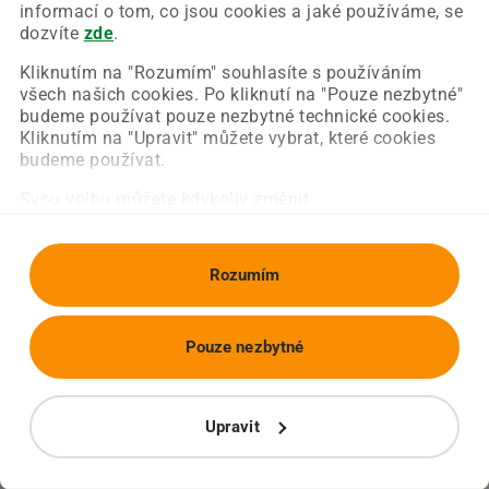
Chyba nastala na naší straně a už ji opravujeme.
informací o tom, co jsou cookies a jaké používáme, se
Zkuste prosím znovu načíst požadovanou stránku.
dozvíte
zde
.
Kliknutím na "Rozumím" souhlasíte s používáním
všech našich cookies. Po kliknutí na "Pouze nezbytné"
Obnovit stránku
Úvodní strana
budeme používat pouze nezbytné technické cookies.
Kliknutím na "Upravit" můžete vybrat, které cookies
budeme používat.
Svou volbu můžete kdykoliv změnit.
Rozumím
Pouze nezbytné
Upravit