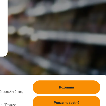
Rozumím
ké používáme,
Pouze nezbytné
na "Pouze