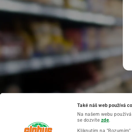
Také náš web používá c
Na našem webu používáme
se dozvíte
zde
.
Kliknutím na "Rozumím" 