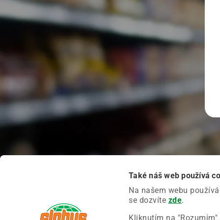
Také náš web používá c
Na našem webu používáme
se dozvíte
zde
.
Kliknutím na "Rozumím" 