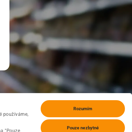
Rozumím
ké používáme,
Pouze nezbytné
na "Pouze