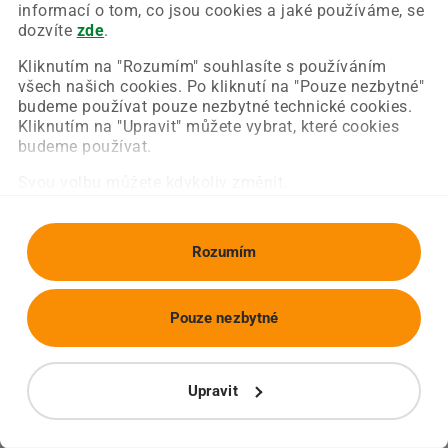
Chyba nastala na naší straně a už ji opravujeme.
informací o tom, co jsou cookies a jaké používáme, se
Zkuste prosím znovu načíst požadovanou stránku.
dozvíte
zde
.
Kliknutím na "Rozumím" souhlasíte s používáním
všech našich cookies. Po kliknutí na "Pouze nezbytné"
Obnovit stránku
Úvodní strana
budeme používat pouze nezbytné technické cookies.
Kliknutím na "Upravit" můžete vybrat, které cookies
budeme používat.
Svou volbu můžete kdykoliv změnit.
Rozumím
Pouze nezbytné
Upravit