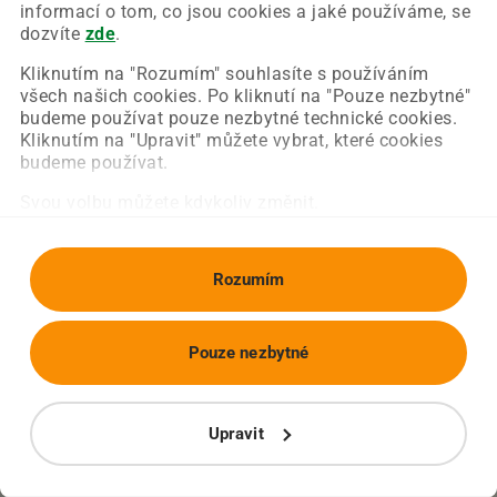
Chyba nastala na naší straně a už ji opravujeme.
informací o tom, co jsou cookies a jaké používáme, se
Zkuste prosím znovu načíst požadovanou stránku.
dozvíte
zde
.
Kliknutím na "Rozumím" souhlasíte s používáním
všech našich cookies. Po kliknutí na "Pouze nezbytné"
Obnovit stránku
Úvodní strana
budeme používat pouze nezbytné technické cookies.
Kliknutím na "Upravit" můžete vybrat, které cookies
budeme používat.
Svou volbu můžete kdykoliv změnit.
Rozumím
Pouze nezbytné
Upravit