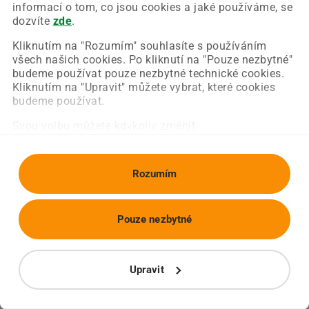
Chyba nastala na naší straně a už ji opravujeme.
informací o tom, co jsou cookies a jaké používáme, se
Zkuste prosím znovu načíst požadovanou stránku.
dozvíte
zde
.
Kliknutím na "Rozumím" souhlasíte s používáním
všech našich cookies. Po kliknutí na "Pouze nezbytné"
Obnovit stránku
Úvodní strana
budeme používat pouze nezbytné technické cookies.
Kliknutím na "Upravit" můžete vybrat, které cookies
budeme používat.
Svou volbu můžete kdykoliv změnit.
Rozumím
Pouze nezbytné
Upravit