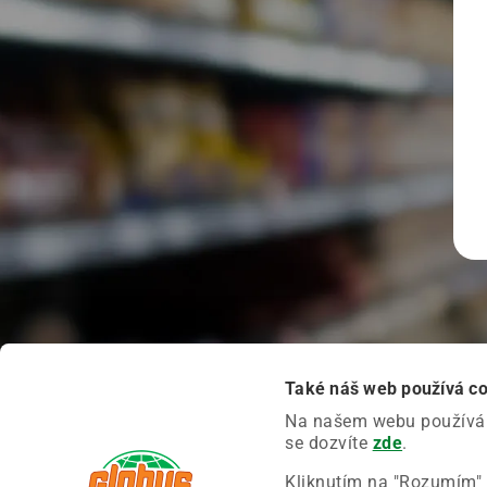
Také náš web používá c
Na našem webu používáme
se dozvíte
zde
.
Kliknutím na "Rozumím" 