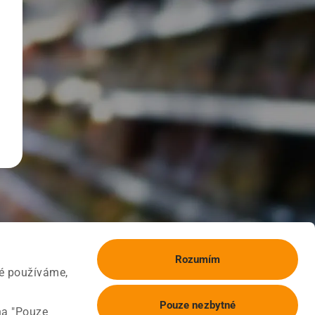
Rozumím
ké používáme,
Pouze nezbytné
na "Pouze