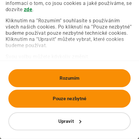
Chyba nastala na naší straně a už ji opravujeme.
informací o tom, co jsou cookies a jaké používáme, se
Zkuste prosím znovu načíst požadovanou stránku.
dozvíte
zde
.
Kliknutím na "Rozumím" souhlasíte s používáním
všech našich cookies. Po kliknutí na "Pouze nezbytné"
Obnovit stránku
Úvodní strana
budeme používat pouze nezbytné technické cookies.
Kliknutím na "Upravit" můžete vybrat, které cookies
budeme používat.
Svou volbu můžete kdykoliv změnit.
Rozumím
Pouze nezbytné
Upravit