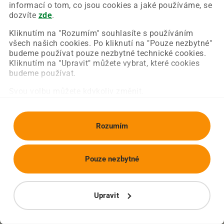
Chyba nastala na naší straně a už ji opravujeme.
informací o tom, co jsou cookies a jaké používáme, se
Zkuste prosím znovu načíst požadovanou stránku.
dozvíte
zde
.
Kliknutím na "Rozumím" souhlasíte s používáním
všech našich cookies. Po kliknutí na "Pouze nezbytné"
Obnovit stránku
Úvodní strana
budeme používat pouze nezbytné technické cookies.
Kliknutím na "Upravit" můžete vybrat, které cookies
budeme používat.
Svou volbu můžete kdykoliv změnit.
Rozumím
Pouze nezbytné
Upravit