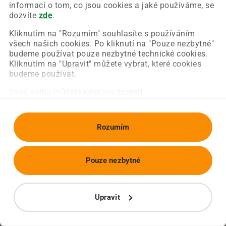
Chyba nastala na naší straně a už ji opravujeme.
informací o tom, co jsou cookies a jaké používáme, se
Zkuste prosím znovu načíst požadovanou stránku.
dozvíte
zde
.
Kliknutím na "Rozumím" souhlasíte s používáním
všech našich cookies. Po kliknutí na "Pouze nezbytné"
Obnovit stránku
Úvodní strana
budeme používat pouze nezbytné technické cookies.
Kliknutím na "Upravit" můžete vybrat, které cookies
budeme používat.
Svou volbu můžete kdykoliv změnit.
Rozumím
Pouze nezbytné
Upravit