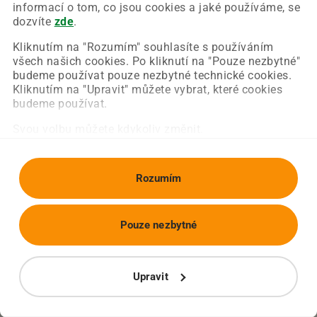
Chyba nastala na naší straně a už ji opravujeme.
informací o tom, co jsou cookies a jaké používáme, se
Zkuste prosím znovu načíst požadovanou stránku.
dozvíte
zde
.
Kliknutím na "Rozumím" souhlasíte s používáním
všech našich cookies. Po kliknutí na "Pouze nezbytné"
Obnovit stránku
Úvodní strana
budeme používat pouze nezbytné technické cookies.
Kliknutím na "Upravit" můžete vybrat, které cookies
budeme používat.
Svou volbu můžete kdykoliv změnit.
Rozumím
Pouze nezbytné
Upravit