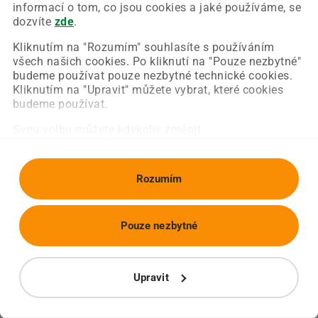
Chyba nastala na naší straně a už ji opravujeme.
informací o tom, co jsou cookies a jaké používáme, se
Zkuste prosím znovu načíst požadovanou stránku.
dozvíte
zde
.
Kliknutím na "Rozumím" souhlasíte s používáním
všech našich cookies. Po kliknutí na "Pouze nezbytné"
Obnovit stránku
Úvodní strana
budeme používat pouze nezbytné technické cookies.
Kliknutím na "Upravit" můžete vybrat, které cookies
budeme používat.
Svou volbu můžete kdykoliv změnit.
Rozumím
Pouze nezbytné
Upravit