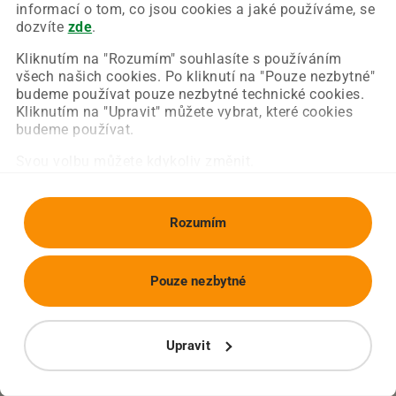
Chyba nastala na naší straně a už ji opravujeme.
informací o tom, co jsou cookies a jaké používáme, se
Zkuste prosím znovu načíst požadovanou stránku.
dozvíte
zde
.
Kliknutím na "Rozumím" souhlasíte s používáním
všech našich cookies. Po kliknutí na "Pouze nezbytné"
Obnovit stránku
Úvodní strana
budeme používat pouze nezbytné technické cookies.
Kliknutím na "Upravit" můžete vybrat, které cookies
budeme používat.
Svou volbu můžete kdykoliv změnit.
Rozumím
Pouze nezbytné
Upravit