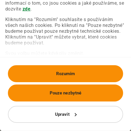
Chyba nastala na naší straně a už ji opravujeme.
informací o tom, co jsou cookies a jaké používáme, se
Zkuste prosím znovu načíst požadovanou stránku.
dozvíte
zde
.
Kliknutím na "Rozumím" souhlasíte s používáním
všech našich cookies. Po kliknutí na "Pouze nezbytné"
Obnovit stránku
Úvodní strana
budeme používat pouze nezbytné technické cookies.
Kliknutím na "Upravit" můžete vybrat, které cookies
budeme používat.
Svou volbu můžete kdykoliv změnit.
Rozumím
Pouze nezbytné
Upravit