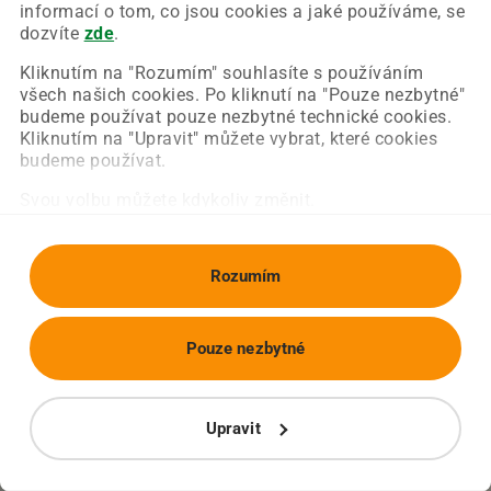
Chyba nastala na naší straně a už ji opravujeme.
informací o tom, co jsou cookies a jaké používáme, se
Zkuste prosím znovu načíst požadovanou stránku.
dozvíte
zde
.
Kliknutím na "Rozumím" souhlasíte s používáním
všech našich cookies. Po kliknutí na "Pouze nezbytné"
Obnovit stránku
Úvodní strana
budeme používat pouze nezbytné technické cookies.
Kliknutím na "Upravit" můžete vybrat, které cookies
budeme používat.
Svou volbu můžete kdykoliv změnit.
Rozumím
Pouze nezbytné
Upravit