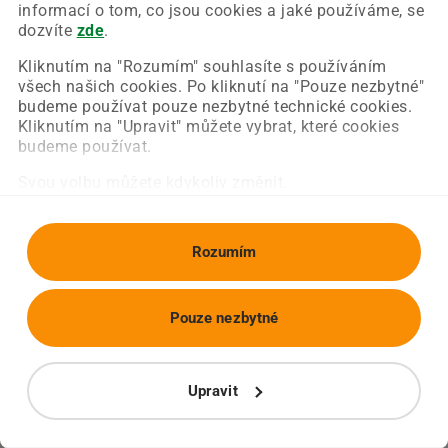
Chyba nastala na naší straně a už ji opravujeme.
informací o tom, co jsou cookies a jaké používáme, se
Zkuste prosím znovu načíst požadovanou stránku.
dozvíte
zde
.
Kliknutím na "Rozumím" souhlasíte s používáním
všech našich cookies. Po kliknutí na "Pouze nezbytné"
Obnovit stránku
Úvodní strana
budeme používat pouze nezbytné technické cookies.
Kliknutím na "Upravit" můžete vybrat, které cookies
budeme používat.
Svou volbu můžete kdykoliv změnit.
Rozumím
Pouze nezbytné
Upravit