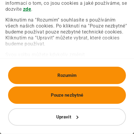
Chyba nastala na naší straně a už ji opravujeme.
informací o tom, co jsou cookies a jaké používáme, se
Zkuste prosím znovu načíst požadovanou stránku.
dozvíte
zde
.
Kliknutím na "Rozumím" souhlasíte s používáním
všech našich cookies. Po kliknutí na "Pouze nezbytné"
Obnovit stránku
Úvodní strana
budeme používat pouze nezbytné technické cookies.
Kliknutím na "Upravit" můžete vybrat, které cookies
budeme používat.
Svou volbu můžete kdykoliv změnit.
Rozumím
Pouze nezbytné
Upravit