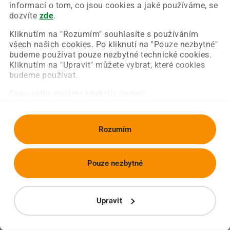
Chyba nastala na naší straně a už ji opravujeme.
informací o tom, co jsou cookies a jaké používáme, se
Zkuste prosím znovu načíst požadovanou stránku.
dozvíte
zde
.
Kliknutím na "Rozumím" souhlasíte s používáním
všech našich cookies. Po kliknutí na "Pouze nezbytné"
Obnovit stránku
Úvodní strana
budeme používat pouze nezbytné technické cookies.
Kliknutím na "Upravit" můžete vybrat, které cookies
budeme používat.
Svou volbu můžete kdykoliv změnit.
Rozumím
Pouze nezbytné
Upravit