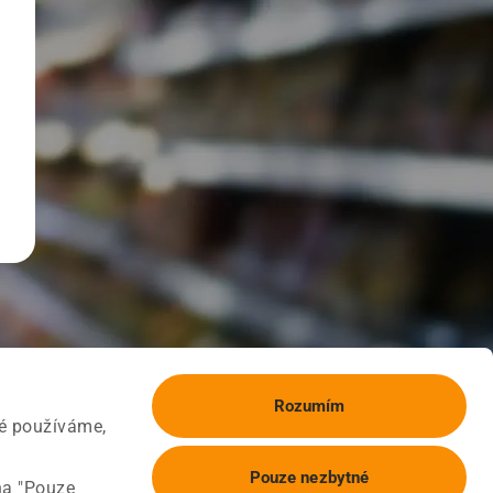
Rozumím
ké používáme,
Pouze nezbytné
na "Pouze