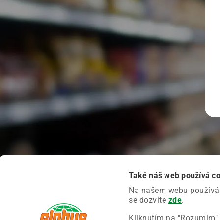
Také náš web používá c
Na našem webu používáme
se dozvíte
zde
.
Kliknutím na "Rozumím" 