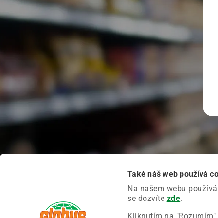
Také náš web používá c
Na našem webu používáme
se dozvíte
zde
.
Kliknutím na "Rozumím" 