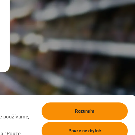
Rozumím
ké používáme,
Pouze nezbytné
na "Pouze