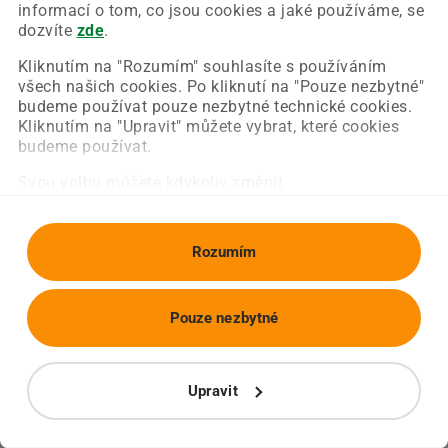
Chyba nastala na naší straně a už ji opravujeme.
informací o tom, co jsou cookies a jaké používáme, se
Zkuste prosím znovu načíst požadovanou stránku.
dozvíte
zde
.
Kliknutím na "Rozumím" souhlasíte s používáním
všech našich cookies. Po kliknutí na "Pouze nezbytné"
Obnovit stránku
Úvodní strana
budeme používat pouze nezbytné technické cookies.
Kliknutím na "Upravit" můžete vybrat, které cookies
budeme používat.
Svou volbu můžete kdykoliv změnit.
Rozumím
Pouze nezbytné
Upravit