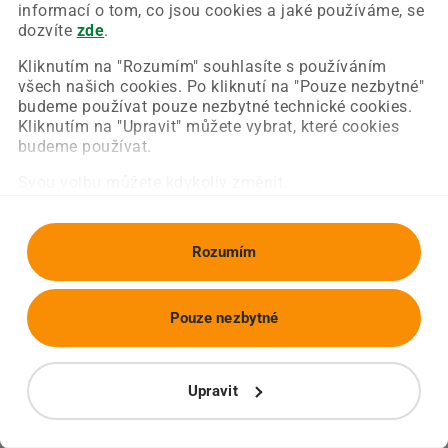
Chyba nastala na naší straně a už ji opravujeme.
informací o tom, co jsou cookies a jaké používáme, se
Zkuste prosím znovu načíst požadovanou stránku.
dozvíte
zde
.
Kliknutím na "Rozumím" souhlasíte s používáním
všech našich cookies. Po kliknutí na "Pouze nezbytné"
Obnovit stránku
Úvodní strana
budeme používat pouze nezbytné technické cookies.
Kliknutím na "Upravit" můžete vybrat, které cookies
budeme používat.
Svou volbu můžete kdykoliv změnit.
Rozumím
Pouze nezbytné
Upravit