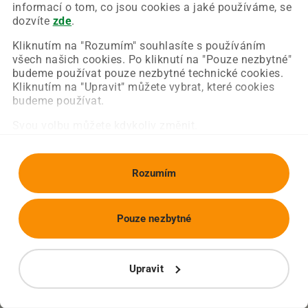
Chyba nastala na naší straně a už ji opravujeme.
informací o tom, co jsou cookies a jaké používáme, se
Zkuste prosím znovu načíst požadovanou stránku.
dozvíte
zde
.
Kliknutím na "Rozumím" souhlasíte s používáním
všech našich cookies. Po kliknutí na "Pouze nezbytné"
Obnovit stránku
Úvodní strana
budeme používat pouze nezbytné technické cookies.
Kliknutím na "Upravit" můžete vybrat, které cookies
budeme používat.
Svou volbu můžete kdykoliv změnit.
Rozumím
Pouze nezbytné
Upravit