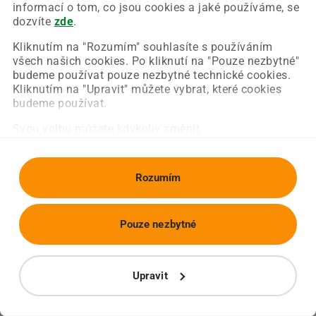
Chyba nastala na naší straně a už ji opravujeme.
informací o tom, co jsou cookies a jaké používáme, se
Zkuste prosím znovu načíst požadovanou stránku.
dozvíte
zde
.
Kliknutím na "Rozumím" souhlasíte s používáním
všech našich cookies. Po kliknutí na "Pouze nezbytné"
Obnovit stránku
Úvodní strana
budeme používat pouze nezbytné technické cookies.
Kliknutím na "Upravit" můžete vybrat, které cookies
budeme používat.
Svou volbu můžete kdykoliv změnit.
Rozumím
Pouze nezbytné
Upravit