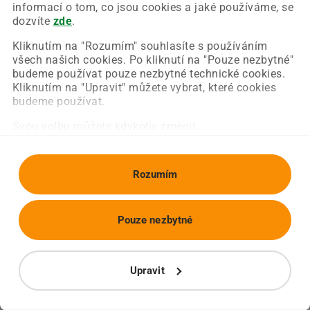
Chyba nastala na naší straně a už ji opravujeme.
informací o tom, co jsou cookies a jaké používáme, se
Zkuste prosím znovu načíst požadovanou stránku.
dozvíte
zde
.
Kliknutím na "Rozumím" souhlasíte s používáním
všech našich cookies. Po kliknutí na "Pouze nezbytné"
Obnovit stránku
Úvodní strana
budeme používat pouze nezbytné technické cookies.
Kliknutím na "Upravit" můžete vybrat, které cookies
budeme používat.
Svou volbu můžete kdykoliv změnit.
Rozumím
Pouze nezbytné
Upravit