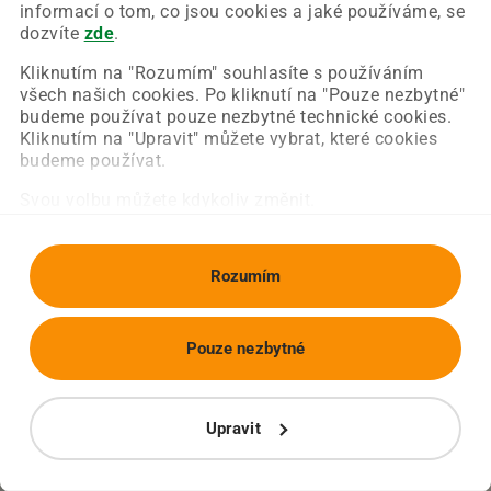
Chyba nastala na naší straně a už ji opravujeme.
informací o tom, co jsou cookies a jaké používáme, se
Zkuste prosím znovu načíst požadovanou stránku.
dozvíte
zde
.
Kliknutím na "Rozumím" souhlasíte s používáním
všech našich cookies. Po kliknutí na "Pouze nezbytné"
Obnovit stránku
Úvodní strana
budeme používat pouze nezbytné technické cookies.
Kliknutím na "Upravit" můžete vybrat, které cookies
budeme používat.
Svou volbu můžete kdykoliv změnit.
Rozumím
Pouze nezbytné
Upravit