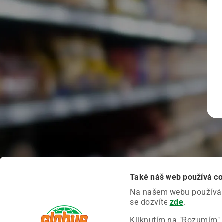
Také náš web používá c
Na našem webu používáme
se dozvíte
zde
.
Kliknutím na "Rozumím" 