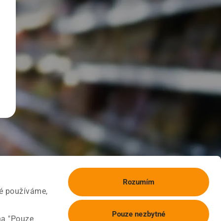
Rozumím
ké používáme,
Pouze nezbytné
na "Pouze