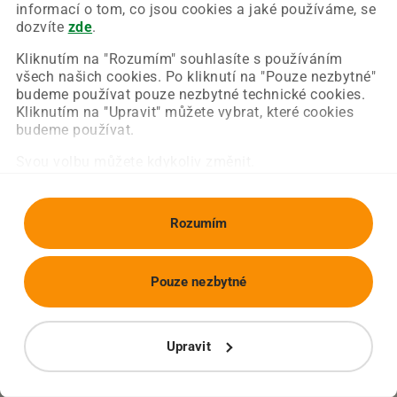
Chyba nastala na naší straně a už ji opravujeme.
informací o tom, co jsou cookies a jaké používáme, se
Zkuste prosím znovu načíst požadovanou stránku.
dozvíte
zde
.
Kliknutím na "Rozumím" souhlasíte s používáním
všech našich cookies. Po kliknutí na "Pouze nezbytné"
Obnovit stránku
Úvodní strana
budeme používat pouze nezbytné technické cookies.
Kliknutím na "Upravit" můžete vybrat, které cookies
budeme používat.
Svou volbu můžete kdykoliv změnit.
Rozumím
Pouze nezbytné
Upravit