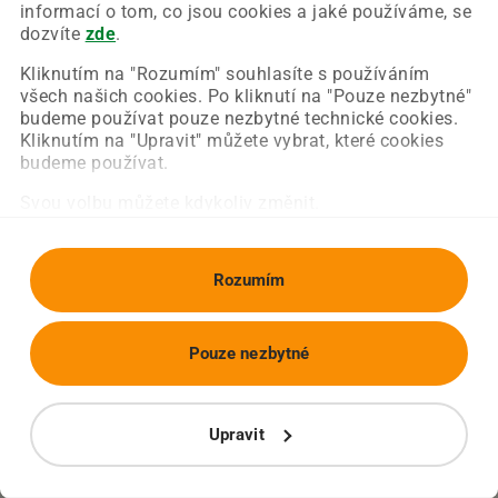
Chyba nastala na naší straně a už ji opravujeme.
informací o tom, co jsou cookies a jaké používáme, se
Zkuste prosím znovu načíst požadovanou stránku.
dozvíte
zde
.
Kliknutím na "Rozumím" souhlasíte s používáním
všech našich cookies. Po kliknutí na "Pouze nezbytné"
Obnovit stránku
Úvodní strana
budeme používat pouze nezbytné technické cookies.
Kliknutím na "Upravit" můžete vybrat, které cookies
budeme používat.
Svou volbu můžete kdykoliv změnit.
Rozumím
Pouze nezbytné
Upravit