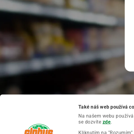
Také náš web používá c
Na našem webu používáme
se dozvíte
zde
.
Kliknutím na "Rozumím" 