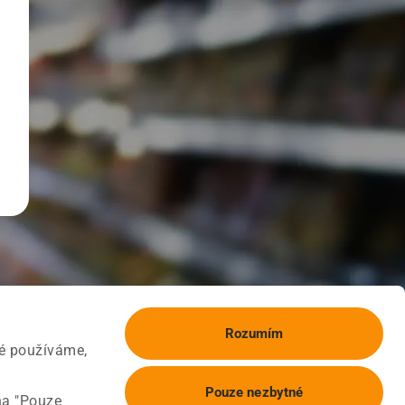
Rozumím
ké používáme,
Pouze nezbytné
na "Pouze