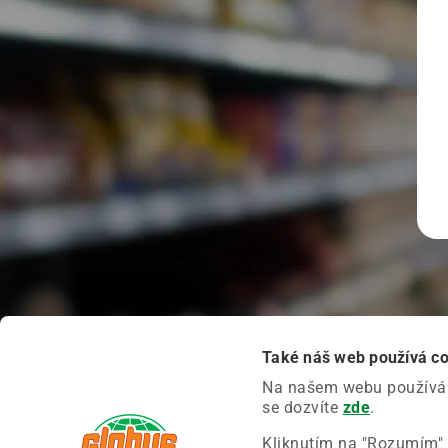
Také náš web používá c
Na našem webu používáme
se dozvíte
zde
.
Kliknutím na "Rozumím" 