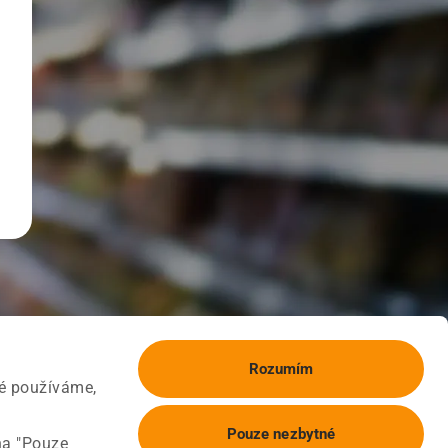
Rozumím
ké používáme,
Pouze nezbytné
na "Pouze