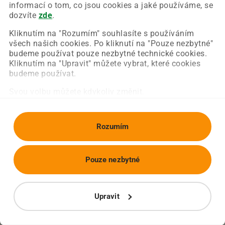
Chyba nastala na naší straně a už ji opravujeme.
informací o tom, co jsou cookies a jaké používáme, se
Zkuste prosím znovu načíst požadovanou stránku.
dozvíte
zde
.
Kliknutím na "Rozumím" souhlasíte s používáním
všech našich cookies. Po kliknutí na "Pouze nezbytné"
Obnovit stránku
Úvodní strana
budeme používat pouze nezbytné technické cookies.
Kliknutím na "Upravit" můžete vybrat, které cookies
budeme používat.
Svou volbu můžete kdykoliv změnit.
Rozumím
Pouze nezbytné
Upravit