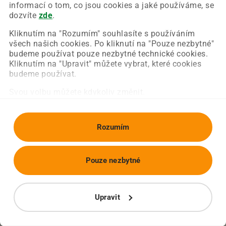
Chyba nastala na naší straně a už ji opravujeme.
informací o tom, co jsou cookies a jaké používáme, se
Zkuste prosím znovu načíst požadovanou stránku.
dozvíte
zde
.
Kliknutím na "Rozumím" souhlasíte s používáním
všech našich cookies. Po kliknutí na "Pouze nezbytné"
Obnovit stránku
Úvodní strana
budeme používat pouze nezbytné technické cookies.
Kliknutím na "Upravit" můžete vybrat, které cookies
budeme používat.
Svou volbu můžete kdykoliv změnit.
Rozumím
Pouze nezbytné
Upravit