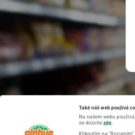
Také náš web používá c
Na našem webu používáme
se dozvíte
zde
.
Kliknutím na "Rozumím" 