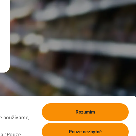
Rozumím
ké používáme,
Pouze nezbytné
na "Pouze