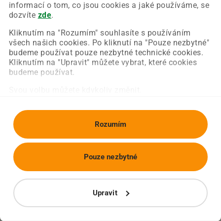
Chyba nastala na naší straně a už ji opravujeme.
informací o tom, co jsou cookies a jaké používáme, se
Zkuste prosím znovu načíst požadovanou stránku.
dozvíte
zde
.
Kliknutím na "Rozumím" souhlasíte s používáním
všech našich cookies. Po kliknutí na "Pouze nezbytné"
Obnovit stránku
Úvodní strana
budeme používat pouze nezbytné technické cookies.
Kliknutím na "Upravit" můžete vybrat, které cookies
budeme používat.
Svou volbu můžete kdykoliv změnit.
Rozumím
Pouze nezbytné
Upravit