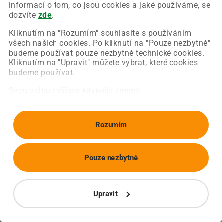
Chyba nastala na naší straně a už ji opravujeme.
informací o tom, co jsou cookies a jaké používáme, se
Zkuste prosím znovu načíst požadovanou stránku.
dozvíte
zde
.
Kliknutím na "Rozumím" souhlasíte s používáním
všech našich cookies. Po kliknutí na "Pouze nezbytné"
Obnovit stránku
Úvodní strana
budeme používat pouze nezbytné technické cookies.
Kliknutím na "Upravit" můžete vybrat, které cookies
budeme používat.
Svou volbu můžete kdykoliv změnit.
Rozumím
Pouze nezbytné
Upravit