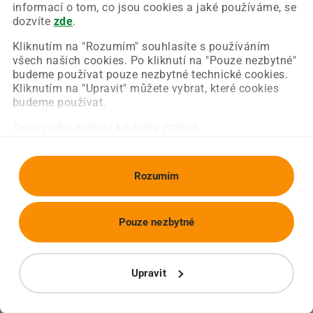
Chyba nastala na naší straně a už ji opravujeme.
informací o tom, co jsou cookies a jaké používáme, se
Zkuste prosím znovu načíst požadovanou stránku.
dozvíte
zde
.
Kliknutím na "Rozumím" souhlasíte s používáním
všech našich cookies. Po kliknutí na "Pouze nezbytné"
Obnovit stránku
Úvodní strana
budeme používat pouze nezbytné technické cookies.
Kliknutím na "Upravit" můžete vybrat, které cookies
budeme používat.
Svou volbu můžete kdykoliv změnit.
Rozumím
Pouze nezbytné
Upravit