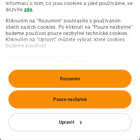
Chyba nastala na naší straně a už ji opravujeme.
informací o tom, co jsou cookies a jaké používáme, se
Zkuste prosím znovu načíst požadovanou stránku.
dozvíte
zde
.
Kliknutím na "Rozumím" souhlasíte s používáním
všech našich cookies. Po kliknutí na "Pouze nezbytné"
Obnovit stránku
Úvodní strana
budeme používat pouze nezbytné technické cookies.
Kliknutím na "Upravit" můžete vybrat, které cookies
budeme používat.
Svou volbu můžete kdykoliv změnit.
Rozumím
Pouze nezbytné
Upravit