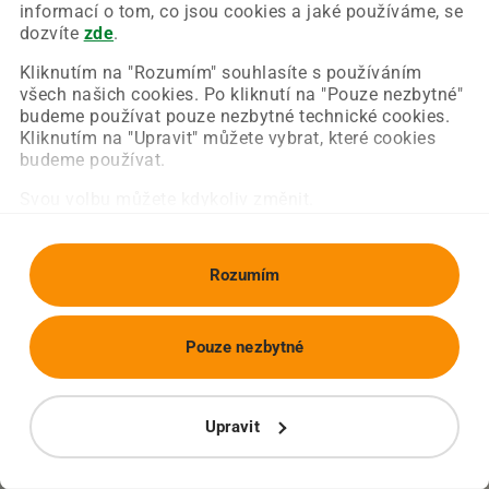
Chyba nastala na naší straně a už ji opravujeme.
informací o tom, co jsou cookies a jaké používáme, se
Zkuste prosím znovu načíst požadovanou stránku.
dozvíte
zde
.
Kliknutím na "Rozumím" souhlasíte s používáním
všech našich cookies. Po kliknutí na "Pouze nezbytné"
Obnovit stránku
Úvodní strana
budeme používat pouze nezbytné technické cookies.
Kliknutím na "Upravit" můžete vybrat, které cookies
budeme používat.
Svou volbu můžete kdykoliv změnit.
Rozumím
Pouze nezbytné
Upravit