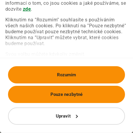
Chyba nastala na naší straně a už ji opravujeme.
informací o tom, co jsou cookies a jaké používáme, se
Zkuste prosím znovu načíst požadovanou stránku.
dozvíte
zde
.
Kliknutím na "Rozumím" souhlasíte s používáním
všech našich cookies. Po kliknutí na "Pouze nezbytné"
Obnovit stránku
Úvodní strana
budeme používat pouze nezbytné technické cookies.
Kliknutím na "Upravit" můžete vybrat, které cookies
budeme používat.
Svou volbu můžete kdykoliv změnit.
Rozumím
Pouze nezbytné
Upravit