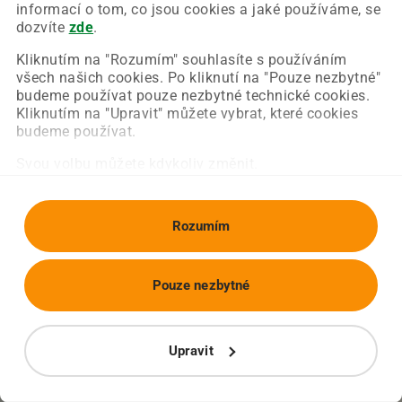
Chyba nastala na naší straně a už ji opravujeme.
informací o tom, co jsou cookies a jaké používáme, se
Zkuste prosím znovu načíst požadovanou stránku.
dozvíte
zde
.
Kliknutím na "Rozumím" souhlasíte s používáním
všech našich cookies. Po kliknutí na "Pouze nezbytné"
Obnovit stránku
Úvodní strana
budeme používat pouze nezbytné technické cookies.
Kliknutím na "Upravit" můžete vybrat, které cookies
budeme používat.
Svou volbu můžete kdykoliv změnit.
Rozumím
Pouze nezbytné
Upravit