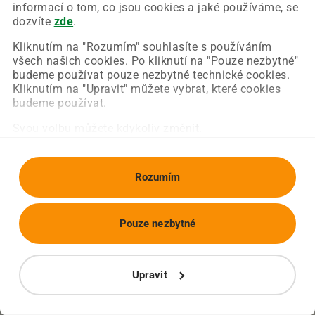
Chyba nastala na naší straně a už ji opravujeme.
informací o tom, co jsou cookies a jaké používáme, se
Zkuste prosím znovu načíst požadovanou stránku.
dozvíte
zde
.
Kliknutím na "Rozumím" souhlasíte s používáním
všech našich cookies. Po kliknutí na "Pouze nezbytné"
Obnovit stránku
Úvodní strana
budeme používat pouze nezbytné technické cookies.
Kliknutím na "Upravit" můžete vybrat, které cookies
budeme používat.
Svou volbu můžete kdykoliv změnit.
Rozumím
Pouze nezbytné
Upravit