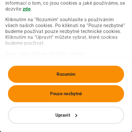
Chyba nastala na naší straně a už ji opravujeme.
informací o tom, co jsou cookies a jaké používáme, se
Zkuste prosím znovu načíst požadovanou stránku.
dozvíte
zde
.
Kliknutím na "Rozumím" souhlasíte s používáním
všech našich cookies. Po kliknutí na "Pouze nezbytné"
Obnovit stránku
Úvodní strana
budeme používat pouze nezbytné technické cookies.
Kliknutím na "Upravit" můžete vybrat, které cookies
budeme používat.
Svou volbu můžete kdykoliv změnit.
Rozumím
Pouze nezbytné
Upravit