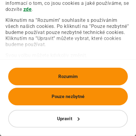
Chyba nastala na naší straně a už ji opravujeme.
informací o tom, co jsou cookies a jaké používáme, se
Zkuste prosím znovu načíst požadovanou stránku.
dozvíte
zde
.
Kliknutím na "Rozumím" souhlasíte s používáním
všech našich cookies. Po kliknutí na "Pouze nezbytné"
Obnovit stránku
Úvodní strana
budeme používat pouze nezbytné technické cookies.
Kliknutím na "Upravit" můžete vybrat, které cookies
budeme používat.
Svou volbu můžete kdykoliv změnit.
Rozumím
Pouze nezbytné
Upravit